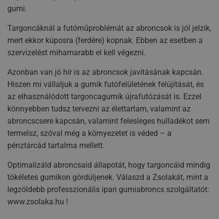
gumi.
Targoncáknál a futóműproblémát az abroncsok is jól jelzik,
mert ekkor kúposra (ferdére) kopnak. Ebben az esetben a
szervizelést mihamarabb el kell végezni.
Azonban van jó hír is az abroncsok javításának kapcsán.
Hiszen mi vállaljuk a gumik futófelületének felújítását, és
az elhasználódott targoncagumik újrafutózását is. Ezzel
könnyebben tudsz tervezni az élettartam, valamint az
abroncscsere kapcsán, valamint felesleges hulladékot sem
termelsz, szóval még a környezetet is véded – a
pénztárcád tartalma mellett.
Optimalizáld abroncsaid állapotát, hogy targoncáid mindig
tökéletes gumikon gördüljenek. Válaszd a Zsolakát, mint a
legzöldebb professzionális ipari gumiabroncs szolgáltatót:
www.zsolaka.hu !