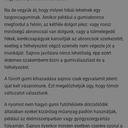
Na de vegyük át, hogy milyen hibái lehetnek egy
targoncaguminak. Amikor például a gumiabroncs
megfordul a felnin, az kétféle dolgot jelez: vagy rossz
minőségű abronccsal van dolgunk, vagy a túlmelegedő
fékek, kerékcsapágyak károsítják az abroncsok szerkezetét,
esetleg a felhelyezést végző személy nem végezte jól a
munkáját. Sajnos javításra nincs lehetőség, épp ezért
érdemes szakemberre bízni a gumiválasztást és a
felhelyezést.
A fúvott gumi kihasadása sajnos csak egyvalamit jelent:
újat kell vásárolnunk. Ezt megelőzhetjük úgy, hogy tömör
változatot választunk.
A nyomot nem hagyó gumi futófelülete dörzsölődik:
általában ezeket kizárólag műanyag padlón használják,
például az élelmiszeriparban vagy gyógyszergyártás
folyamán. Sajnos ilyenkor minden esetben cserére szorul a