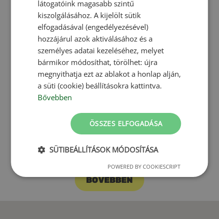
látogatóink magasabb szintű
kiszolgálásához. A kijelölt sütik
BŐVEBBEN
elfogadásával (engedélyezésével)
hozzájárul azok aktiválásához és a
személyes adatai kezeléséhez, melyet
Tanúsítványaink
bármikor módosíthat, törölhet: újra
megnyithatja ezt az ablakot a honlap alján,
a süti (cookie) beállításokra kattintva.
Bővebben
ÖSSZES ELFOGADÁSA
SÜTIBEÁLLÍTÁSOK MÓDOSÍTÁSA
POWERED BY COOKIESCRIPT
BŐVEBBEN