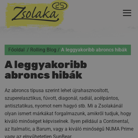
Főoldal
Rolling Blog
A leggyakoribb abroncs hibák
A leggyakoribb
abroncs hibák
Az abroncs típusa szerint lehet újrahasznosított,
szuperelasztikus, fúvott, diagonál, radiál, acélpántos,
antisztatikus, nyomot nem hagyó stb. Mi a Zsolakánál
olyan ismert márkákat forgalmazunk, amikről tudjuk, hogy
kiváló minőséget képviselnek. Ilyen például a Continental,
az Italmatic, a Barum, vagy a kiváló minőségű NUMA Prime
vagy az elnyűhetetlen SunBear.