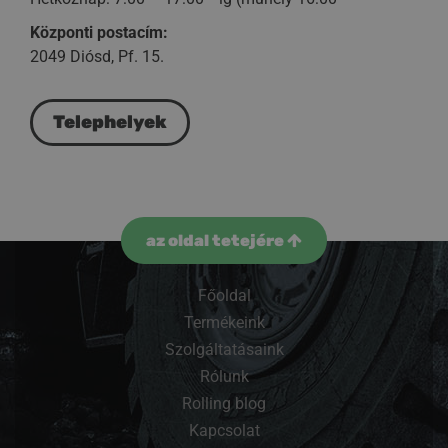
Központi postacím:
2049 Diósd, Pf. 15.
Telephelyek
az oldal tetejére
Főoldal
Termékeink
Szolgáltatásaink
Rólunk
Rolling blog
Kapcsolat