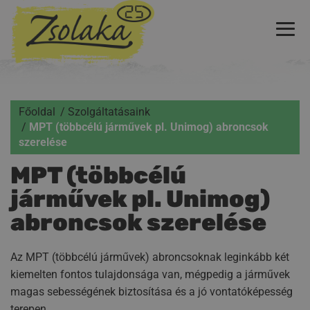
Főoldal
Szolgáltatásaink
MPT (többcélú járművek pl. Unimog) abroncsok
szerelése
MPT (többcélú
járművek pl. Unimog)
abroncsok szerelése
Az MPT (többcélú járművek) abroncsoknak leginkább két
kiemelten fontos tulajdonsága van, mégpedig a járművek
magas sebességének biztosítása és a jó vontatóképesség
terepen.