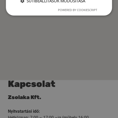
SÜTIBEÁLLÍTÁSOK MÓDOSÍTÁSA
POWERED BY COOKIESCRIPT
Kapcsolat
Zsolaka Kft.
Nyitvatartási idő:
Hétköznap: 7:00 – 17:00 –ig (műhely 16:00