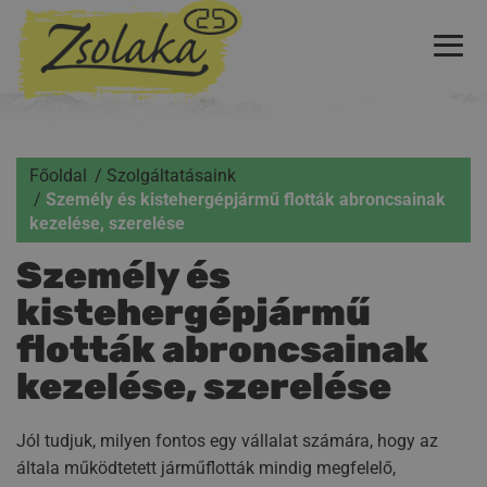
Főoldal
Szolgáltatásaink
Személy és kistehergépjármű flották abroncsainak
kezelése, szerelése
Személy és
kistehergépjármű
flották abroncsainak
kezelése, szerelése
Jól tudjuk, milyen fontos egy vállalat számára, hogy az
általa működtetett járműflották mindig megfelelő,