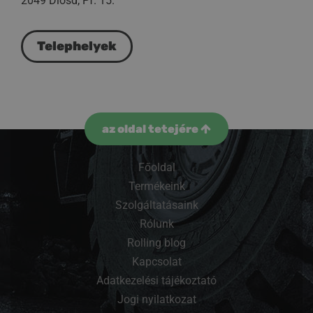
2049 Diósd, Pf. 15.
Telephelyek
az oldal tetejére
Főoldal
Termékeink
Szolgáltatásaink
Rólunk
Rolling blog
Kapcsolat
Adatkezelési tájékoztató
Jogi nyilatkozat