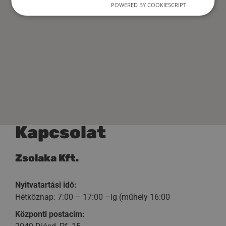
POWERED BY COOKIESCRIPT
Kapcsolat
Zsolaka Kft.
Nyitvatartási idő:
Hétköznap: 7:00 – 17:00 –ig (műhely 16:00
Központi postacím: