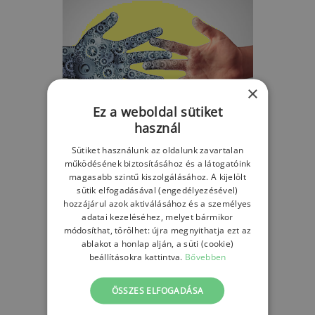
×
Ez a weboldal sütiket
használ
Sütiket használunk az oldalunk zavartalan
BŐVEBBEN
működésének biztosításához és a látogatóink
magasabb szintű kiszolgálásához. A kijelölt
sütik elfogadásával (engedélyezésével)
Szolgáltatásaink
hozzájárul azok aktiválásához és a személyes
adatai kezeléséhez, melyet bármikor
módosíthat, törölhet: újra megnyithatja ezt az
ablakot a honlap alján, a süti (cookie)
beállításokra kattintva.
Bővebben
ÖSSZES ELFOGADÁSA