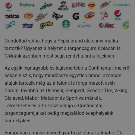
Gondoltad volna, hogy a Pepsi brand alá ennyi márka
tartozik? Ugyanez a helyzet a targoncagumik piacán is.
Cikkünk azonban most segít rendet tenni a fejekben.
Az egyik legnagyobb és legismertebb a Continental, melyről
sokan hiszik, hogy mindössze egyetlen brand, azonban
alájuk tartozik még az általunk is forgalmazott cseh
Barum, továbbá az Uniroyal, Semperit, General Tire, Viking,
Gislaved, Mabor, Matador és Sportiva márkák.
Természetesen a fő zászlóshajó a Continental,
targoncagumijaikat pedig megtalálod telephelyeink
bármelyikén.
Európában a másik ismert gyártó az olasz Italmatic. Ők