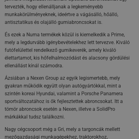
tervezték, hogy ellenálljanak a legkeményebb
munkakörülményeknek, ideértve a vágásálló, hőálló,
antisztatikus és olajálló gumiabroncsokat is.
És ezek a Numa termékek közül is kiemelkedik a Prime,
mely a legdurvább igénybevételekhez lett tervezve. Kiváló
futófelülettel rendelkező gumikeverék, amely kiváló
élettartamot, kis hőfelhalmozódást és alacsony gördülési
ellenállást kínál számodra.
Ázsiában a Nexen Group az egyik legismertebb, mely
gyakran működik együtt olyan autógyártókkal, mint a
szintén koreai Hyundai, valamint a Porsche Panamera
sportváltozatához is ők fejlesztettek abroncsokat. Itt a
tömör abroncsok esetén a Nexen, illetve a SolidPro
márkákkal tudsz találkozni.
Nagy cégcsoport még a Gri, mely a targoncák mellett
mezőgazdasági munkagépekhez, traktorokhoz,