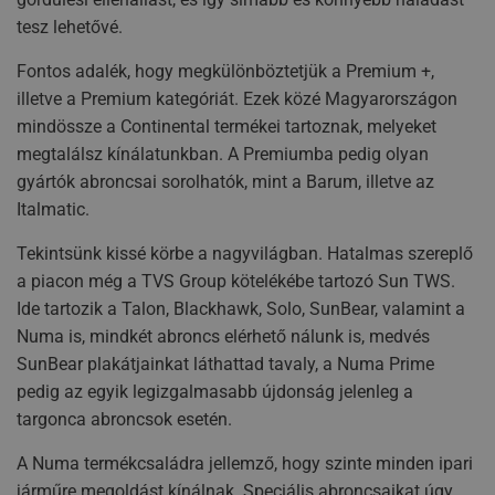
tesz lehetővé.
Fontos adalék, hogy megkülönböztetjük a Premium +,
illetve a Premium kategóriát. Ezek közé Magyarországon
mindössze a Continental termékei tartoznak, melyeket
megtalálsz kínálatunkban. A Premiumba pedig olyan
gyártók abroncsai sorolhatók, mint a Barum, illetve az
Italmatic.
Tekintsünk kissé körbe a nagyvilágban. Hatalmas szereplő
a piacon még a TVS Group kötelékébe tartozó Sun TWS.
Ide tartozik a Talon, Blackhawk, Solo, SunBear, valamint a
Numa is, mindkét abroncs elérhető nálunk is, medvés
SunBear plakátjainkat láthattad tavaly, a Numa Prime
pedig az egyik legizgalmasabb újdonság jelenleg a
targonca abroncsok esetén.
A Numa termékcsaládra jellemző, hogy szinte minden ipari
járműre megoldást kínálnak. Speciális abroncsaikat úgy