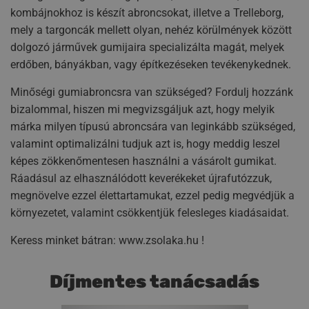
kombájnokhoz is készít abroncsokat, illetve a Trelleborg,
mely a targoncák mellett olyan, nehéz körülmények között
dolgozó járművek gumijaira specializálta magát, melyek
erdőben, bányákban, vagy építkezéseken tevékenykednek.
Minőségi gumiabroncsra van szükséged? Fordulj hozzánk
bizalommal, hiszen mi megvizsgáljuk azt, hogy melyik
márka milyen típusú abroncsára van leginkább szükséged,
valamint optimalizálni tudjuk azt is, hogy meddig leszel
képes zökkenőmentesen használni a vásárolt gumikat.
Ráadásul az elhasználódott keverékeket újrafutózzuk,
megnövelve ezzel élettartamukat, ezzel pedig megvédjük a
környezetet, valamint csökkentjük felesleges kiadásaidat.
Keress minket bátran: www.zsolaka.hu !
Díjmentes tanácsadás