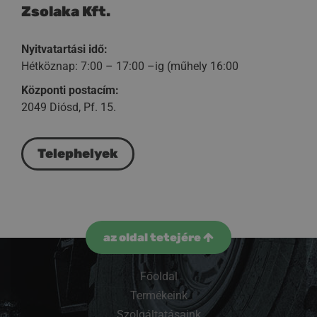
Zsolaka Kft.
Nyitvatartási idő:
Hétköznap: 7:00 – 17:00 –ig (műhely 16:00
Központi postacím:
2049 Diósd, Pf. 15.
Telephelyek
az oldal tetejére
Főoldal
Termékeink
Szolgáltatásaink