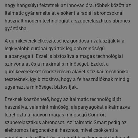
nagy hangsúlyt fektetnek az innovációra, többek között az
Italmatic gyár emelte át elsőként a radiál abroncsoknál
használt modern technológiát a szuperelasztikus abroncs
gyártásba.
A gumikeverék elkészítéséhez gondosan választják ki a
legkiválóbb európai gyártók legjobb minőségű
alapanyagait. Ezzel is biztosítva a magas technológiai
színvonalat és a maximális minőséget. Ezeket a
gumikeverékeket rendszeresen alávetik fizikai-mechanikai
teszteknek, így biztosítva, hogy a felhasználóknak mindig
ugyanazt a minőséget biztosítják.
Ezeknek köszönhető, hogy az Italmatic technológiáját
használva, valamint minőségi alapanyagokat alkalmazva
létrehozta a nagyon magas minőségű Comfort
szuperelasztikus abroncsot. Az Italmatic Smart pedig az
elektromos targoncáknál hasznos, mivel csökkenti a
gördülési ellenállást, és így simább és könnyebb haladást