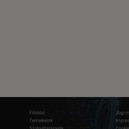
Főoldal
Jogi n
Termékeink
Impre
Szolgáltatásaink
Cookie