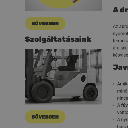
A d
BŐVEBBEN
Az abro
nyomot 
Szolgáltatásaink
termész
árulják
képvise
Jav
Amik
minős
nincs
A
fúv
válto
BŐVEBBEN
A ny
haszn