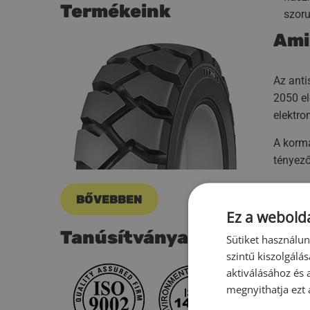
Termékeink
szoru
Amir
Az anti
2050 el
elektro
A kormá
tényező
Targonc
BŐVEBBEN
mihamar
Ez a webolda
További
Tanúsítványaink
Sütiket használu
széles 
szintű kiszolgálás
elérhet
aktiválásához és 
megnyithatja ezt a