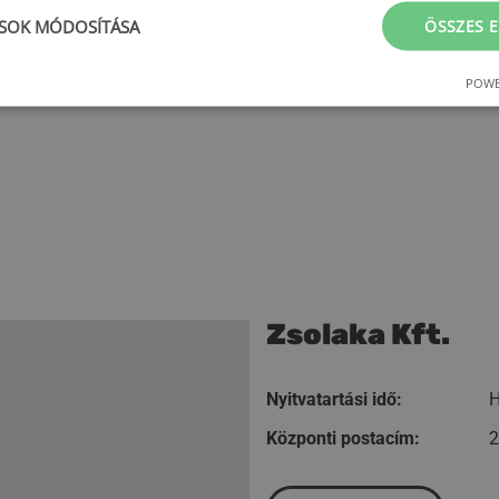
ÁSOK MÓDOSÍTÁSA
ÖSSZES 
POWE
Zsolaka Kft.
Nyitvatartási idő:
H
Központi postacím:
2