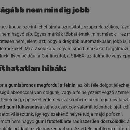
rágább nem mindig jobb
ncs típusa szerint lehet újrahasznosított, szuperelasztikus, fúvott
nem hagyó stb. Egyes márkák többet érnek, mint mások – ez mind
etesen nem jelenti azt, hogy a drágább automatikusan jobb is, e
 terméküket. Mi a Zsolakánál olyan ismert márkákat forgalmazun
lnek. Ilyen például a Continental, a SIMEX, az Italmatic vagy ép
íthatatlan hibák:
or a
gumiabroncs megfordul a felnin
, az két féle dolgot jelez
égű abronccsal van dolgunk, vagy a felhelyezést végző személy
 lehetőség, épp ezért érdemes szakemberre bízni a gumiválasztás
ott gumi kihasadása
sajnos csak egy valamit jelenthet: újat ke
zatot választunk, így egy szakértő helyre tudja majd pofozni.
omott nem hagyó
gumi futófelülete radírszerűen dörzsölődik
: 
álják, például az élelmiszeriparban. Az efféle probléma előford