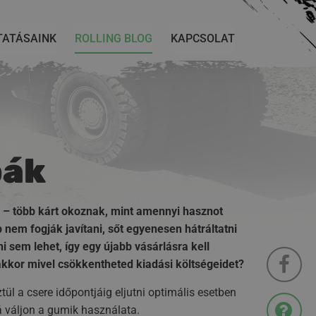
TATÁSAINK
ROLLING BLOG
KAPCSOLAT
bák
 – több kárt okoznak, mint amennyi hasznot
nem fogják javítani, sőt egyenesen hátráltatni
i sem lehet, így egy újabb vásárlásra kell
akkor mivel csökkentheted kiadási költségeidet?
ül a csere időpontjáig eljutni optimális esetben
á váljon a gumik használata.