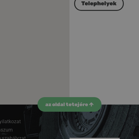
Telephelyek
az oldal tetejére
yilatkozat
sszum
 szabályzat