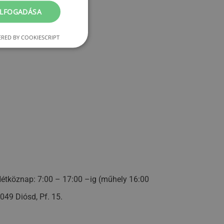
ELFOGADÁSA
RED BY COOKIESCRIPT
étköznap: 7:00 – 17:00 –ig (műhely 16:00
049 Diósd, Pf. 15.