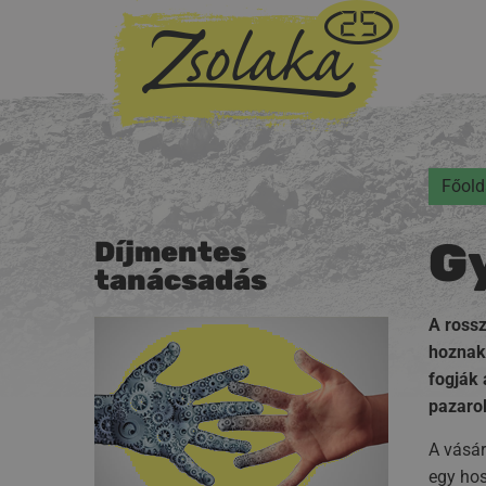
Főold
G
Díjmentes
tanácsadás
A rossz
hoznak.
fogják 
pazarol
A vásár
egy hos