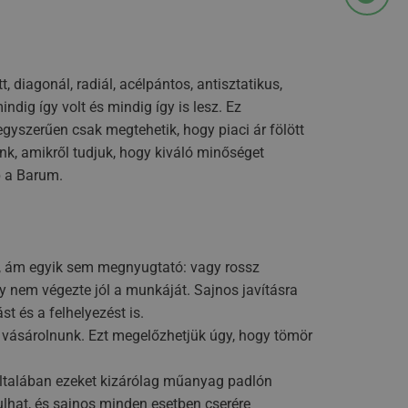
, diagonál, radiál, acélpántos, antisztatikus,
ig így volt és mindig így is lesz. Ez
gyszerűen csak megtehetik, hogy piaci ár fölött
k, amikről tudjuk, hogy kiváló minőséget
p a Barum.
het, ám egyik sem megnyugtató: vagy rossz
 nem végezte jól a munkáját. Sajnos javításra
t és a felhelyezést is.
ll vásárolnunk. Ezt megelőzhetjük úgy, hogy tömör
általában ezeket kizárólag műanyag padlón
ulhat, és sajnos minden esetben cserére