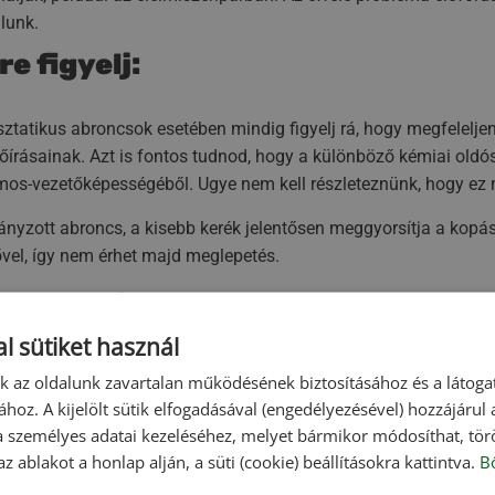
lunk.
e figyelj:
sztatikus abroncsok esetében mindig figyelj rá, hogy megfelelj
őírásainak. Azt is fontos tudnod, hogy a különböző kémiai oldósz
mos-vezetőképességéből. Ugye nem kell részleteznünk, hogy ez m
nyzott abroncs, a kisebb kerék jelentősen meggyorsítja a kopás
vel, így nem érhet majd meglepetés.
áknál a futóműproblémát az abroncsok is jól jelzik, mert ekkor
abb el kell végezni.
l sütiket használ
 hasznos tanácsért és információért kövesd tovább blogunkat. 
nk az oldalunk zavartalan működésének biztosításához és a látog
körű szolgáltatással is rendelkezik és az ilyen hibákat szinte 
ához. A kijelölt sütik elfogadásával (engedélyezésével) hozzájárul
őségeink egyikén vedd fel velünk a kapcsolatot. 26 év tapasztal
a személyes adatai kezeléséhez, melyet bármikor módosíthat, törö
z ablakot a honlap alján, a süti (cookie) beállításokra kattintva.
B