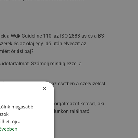
enek a Wdk-Guideline 110, az ISO 2883-as és a BS
erek és az olaj egy idő után elveszít az
iért óriási baj?
 időtartalmát. Számolj mindig ezzel a
 kúposra kopnak. Ebben az esetben a szervizelést
×
Épp olyan gumiabroncs forgalmazót keresel, aki
atóink magasabb
azonnal megoldja? Weboldalunkon található
 azok
atunk magáért beszél.
lhet: újra
ővebben