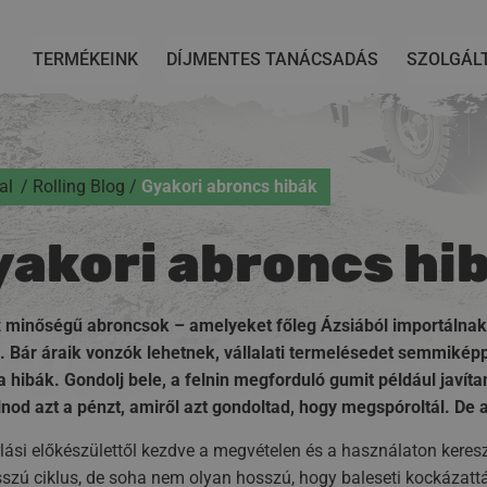
TERMÉKEINK
DÍJMENTES TANÁCSADÁS
SZOLGÁL
al
Rolling Blog
Gyakori abroncs hibák
yakori abroncs hi
 minőségű abroncsok – amelyeket főleg Ázsiából importálnak
 Bár áraik vonzók lehetnek, vállalati termelésedet semmiképp 
a hibák. Gondolj bele, a felnin megforduló gumit például javítan
nod azt a pénzt, amiről azt gondoltad, hogy megspóroltál. De 
lási előkészülettől kezdve a megvételen és a használaton kereszt
szú ciklus, de soha nem olyan hosszú, hogy baleseti kockázatt