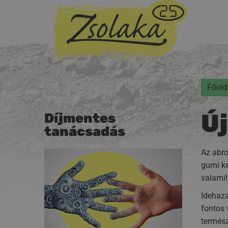
Főold
Ú
Díjmentes
tanácsadás
Az abro
gumi ke
valamil
Idehaza
fontos 
termész