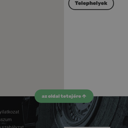
Telephelyek
az oldal tetejére
yilatkozat
sszum
 szabályzat